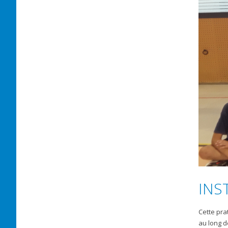
INS
Cette pra
au long de