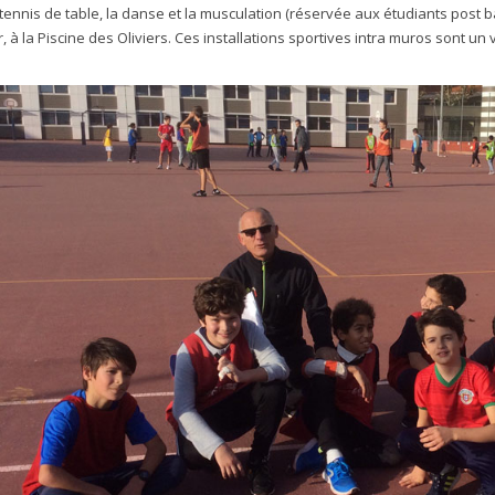
e tennis de table, la danse et la musculation (réservée aux étudiants post b
r, à la Piscine des Oliviers. Ces installations sportives intra muros sont un