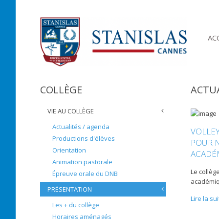
AC
COLLÈGE
ACTUA
VIE AU COLLÈGE
Actualités / agenda
VOLLEY
Productions d'élèves
POUR 
Orientation
ACADÉ
Animation pastorale
Le collèg
Épreuve orale du DNB
académiqu
PRÉSENTATION
Lire la su
Les + du collège
Horaires aménagés