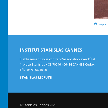
Impri
INSTITUT STANISLAS CANNES
Établissement sous contrat d'association avec l'État
1, place Stanislas • CS 70046 • 06414 CANNES Cedex
Tél. : 04 93 06 48 00
STANISLAS RECRUTE
© Stanislas Cannes 2025