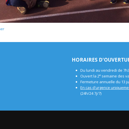
mer
HORAIRES D'OUVERTU
Du lundi au vendredi de 7h
e
Ouvert la 2
semaine des vac
Fermeture annuelle du 13 jui
En cas d'urgence uniqueme
(24h/24 7j/7)