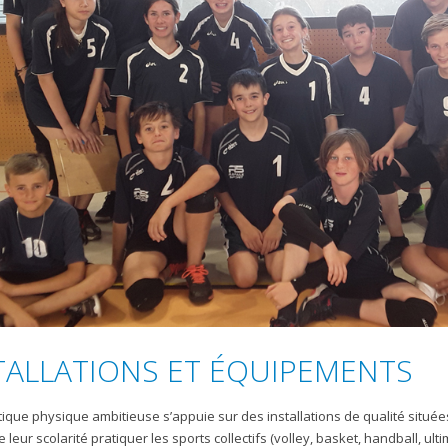
TALLATIONS ET ÉQUIPEMENTS
tique physique ambitieuse s’appuie sur des installations de qualité situées
 leur scolarité pratiquer les sports collectifs (volley, basket, handball, ult