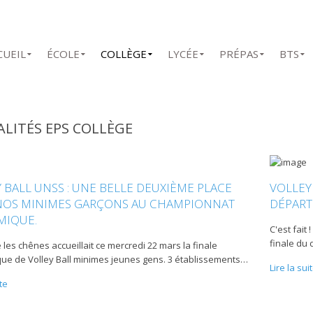
CUEIL
ÉCOLE
COLLÈGE
LYCÉE
PRÉPAS
BTS
LITÉS EPS COLLÈGE
 BALL UNSS : UNE BELLE DEUXIÈME PLACE
VOLLEY
NOS MINIMES GARÇONS AU CHAMPIONNAT
DÉPAR
MIQUE.
C'est fait
finale du 
e les chênes accueillait ce mercredi 22 mars la finale
e de Volley Ball minimes jeunes gens. 3 établissements
…
Lire la sui
ite