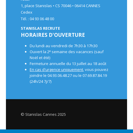
1, place Stanislas • CS 70046 • 06414 CANNES
Cedex
Tél. : 04 93 06 48 00
STANISLAS RECRUTE
HORAIRES D'OUVERTURE
Du lundi au vendredi de 7h30 à 17h30
e
Ouvert la 2
semaine des vacances (sauf
Noël et été)
Fermeture annuelle du 13 juillet au 18 août
En cas d'urgence uniquement
, vous pouvez
joindre le 04.93.06.48.27 ou le 07.69.87.84.19
(24h/24 7j/7)
© Stanislas Cannes 2025