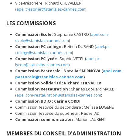
Vice-trésorière : Richard CHEVALLIER
(
apel.tresorier@stanislas-cannes.com
)
LES COMMISSIONS
Commission Ecole
: Stéphanie CASTRO (
apel.com-
ecole@stanislas-cannes.com
)
Commission PC collège
: Bettina DURAND (
apel.pc-
college@stanislas-cannes.com
)
Commission PC lycée
: Sophie VETEL (
apel.pc-
lycee@stanislas-cannes.com
)
Commission Pastorale
: Natalia SMIRNOVA (
apel.com-
pastorale@stanislas-cannes.com
)
Commission Solidarité
: Richard CHEVALIER
Commission Restauration
: Charles Edouard MALLET
(
apel.com-restauration@stanislas-cannes.com
)
Commission BDIO
: Carine CORDI
Commission festivité du secondaire : Mélissa EUGENE
Commission festivité du supérieur : Rachel ADI
Commission communication
: Marion LAURENT
MEMBRES DU CONSEIL D'ADMINISTRATION