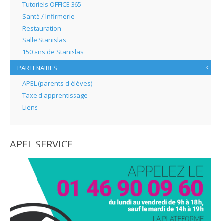
Tutoriels OFFICE 365
Santé / Infirmerie
Restauration
Salle Stanislas
150 ans de Stanislas
PARTENAIRES
APEL (parents d'élèves)
Taxe d'apprentissage
Liens
APEL SERVICE