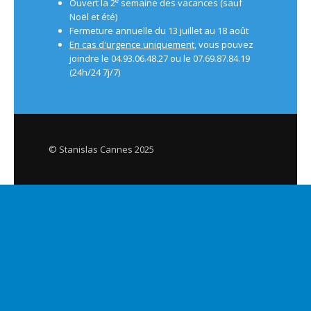
e
Ouvert la 2
semaine des vacances (sauf
Noël et été)
Fermeture annuelle du 13 juillet au 18 août
En cas d'urgence uniquement
, vous pouvez
joindre le 04.93.06.48.27 ou le 07.69.87.84.19
(24h/24 7j/7)
© Stanislas Cannes 2025