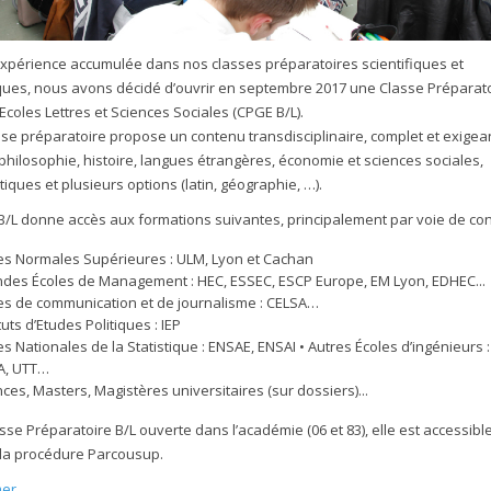
’expérience accumulée dans nos classes préparatoires scientifiques et
es, nous avons décidé d’ouvrir en septembre 2017 une Classe Préparat
coles Lettres et Sciences Sociales (CPGE B/L).
sse préparatoire propose un contenu transdisciplinaire, complet et exigean
 philosophie, histoire, langues étrangères, économie et sciences sociales,
ques et plusieurs options (latin, géographie, …).
e B/L donne accès aux formations suivantes, principalement par voie de con
es Normales Supérieures : ULM, Lyon et Cachan
des Écoles de Management : HEC, ESSEC, ESCP Europe, EM Lyon, EDHEC...
es de communication et de journalisme : CELSA…
tuts d’Etudes Politiques : IEP
es Nationales de la Statistique : ENSAE, ENSAI • Autres Écoles d’ingénieurs 
A, UTT…
nces, Masters, Magistères universitaires (sur dossiers)...
sse Préparatoire B/L ouverte dans l’académie (06 et 83), elle est accessibl
la procédure Parcousup.
mer