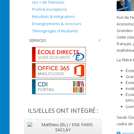
Les + de Stanislas
Profil & inscriptions
Résultats & intégrations
Fort de l
Enseignements & concours
économiqu
Grandes E
Témoignages d'étudiants
Cette cla
SERVICES
français,
mathémati
La filièr
Écol
Gran
Écol
Insti
Écol
EPIT
Lice
ILS/ELLES ONT INTÉGRÉ :
Seule Cla
cadre de 
Matthieu (BL) / ENS PARIS
SACLAY
Impri