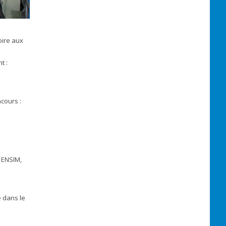
oire aux
t :
cours :
: ENSIM,
e dans le