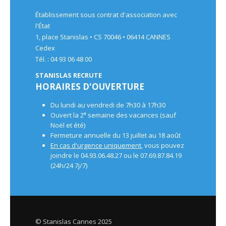
Établissement sous contrat d'association avec
l'État
1, place Stanislas • CS 70046 • 06414 CANNES
Cedex
Tél. : 04 93 06 48 00
STANISLAS RECRUTE
HORAIRES D'OUVERTURE
Du lundi au vendredi de 7h30 à 17h30
e
Ouvert la 2
semaine des vacances (sauf
Noël et été)
Fermeture annuelle du 13 juillet au 18 août
En cas d'urgence uniquement
, vous pouvez
joindre le 04.93.06.48.27 ou le 07.69.87.84.19
(24h/24 7j/7)
© Stanislas Cannes 2025