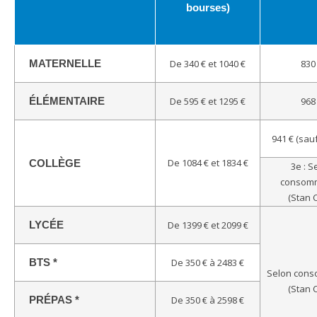
bourses)
MATERNELLE
De 340 € et 1040 €
830
ÉLÉMENTAIRE
De 595 € et 1295 €
968
941 € (sau
De 1084 € et 1834 €
COLLÈGE
3e : S
consomm
(Stan 
LYCÉE
De 1399 € et 2099 €
BTS *
De 350 € à 2483 €
Selon cons
(Stan 
PRÉPAS *
De 350 € à 2598 €