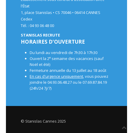
l'État
1, place Stanislas • CS 70046 • 06414 CANNES
Cedex
Tél. : 04 93 06 48 00
STANISLAS RECRUTE
HORAIRES D'OUVERTURE
Du lundi au vendredi de 7h30 à 17h30
e
Ouvert la 2
semaine des vacances (sauf
Noël et été)
Fermeture annuelle du 13 juillet au 18 août
En cas d'urgence uniquement
, vous pouvez
joindre le 04.93.06.48.27 ou le 07.69.87.84.19
(24h/24 7j/7)
© Stanislas Cannes 2025