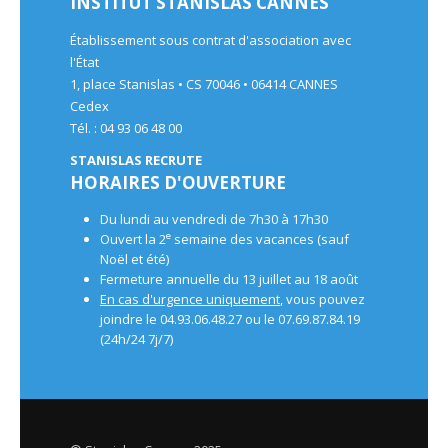
INSTITUT STANISLAS CANNES
Établissement sous contrat d'association avec
l'État
1, place Stanislas • CS 70046 • 06414 CANNES
Cedex
Tél. : 04 93 06 48 00
STANISLAS RECRUTE
HORAIRES D'OUVERTURE
Du lundi au vendredi de 7h30 à 17h30
e
Ouvert la 2
semaine des vacances (sauf
Noël et été)
Fermeture annuelle du 13 juillet au 18 août
En cas d'urgence uniquement
, vous pouvez
joindre le 04.93.06.48.27 ou le 07.69.87.84.19
(24h/24 7j/7)