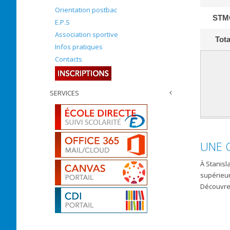
Orientation postbac
STM
E.P.S
Association sportive
Tota
Infos pratiques
Contacts
SERVICES
UNE 
À Stanisl
supérieur
Découvrez