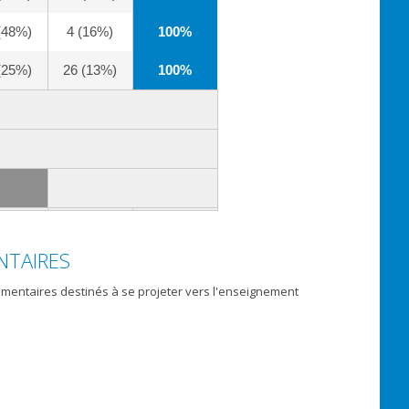
(48%)
4 (16%)
100%
(25%)
26 (13%)
100%
NTAIRES
émentaires destinés à se projeter vers l'enseignement