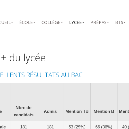
CUEIL
ÉCOLE
COLLÈGE
LYCÉE
PRÉPAS
BTS
 + du lycée
CELLENTS RÉSULTATS AU BAC
Nbre de
e
Admis
Mention TB
Mention B
Ment
candidats
ale
181
181
53 (29%)
66 (36%)
40 