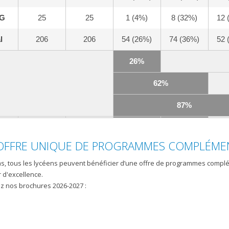
G
25
25
1 (4%)
8 (32%)
12 
l
206
206
54 (26%)
74 (36%)
52 
26%
62%
87%
OFFRE UNIQUE DE PROGRAMMES COMPLÉME
as, tous les lycéens peuvent bénéficier d’une offre de programmes compl
 d'excellence.
 nos brochures 2026-2027 :