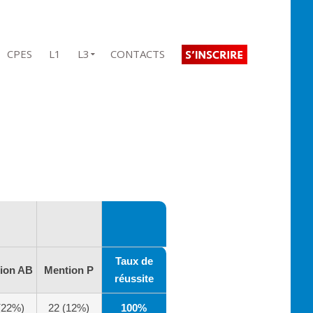
CPES
L1
L3
CONTACTS
Taux de
ion AB
Mention P
réussite
(22%)
22 (12%)
100%