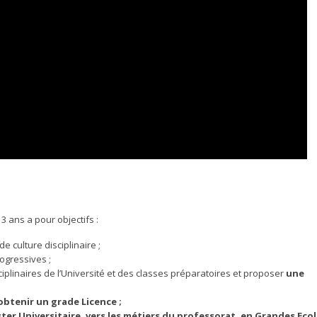
 ans a pour objectifs :
de culture disciplinaire ;
ogressives ;
ciplinaires de l’Université et des classes préparatoires et proposer
une
obtenir un grade Licence ;
ster Universitaire, vers les métiers du professorat, en Grandes Eco