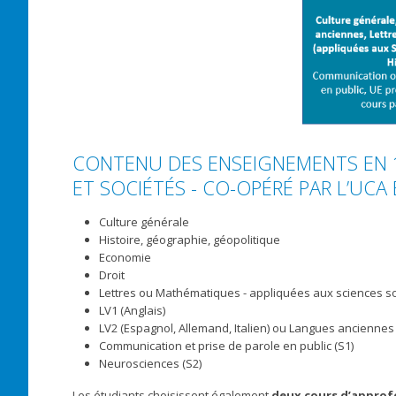
CONTENU DES ENSEIGNEMENTS EN 
ET SOCIÉTÉS - CO-OPÉRÉ PAR L’UCA
Culture générale
Histoire, géographie, géopolitique
Economie
Droit
Lettres ou Mathématiques - appliquées aux sciences so
LV1 (Anglais)
LV2 (Espagnol, Allemand, Italien) ou Langues anciennes 
Communication et prise de parole en public (S1)
Neurosciences (S2)
Les étudiants choisissent également
deux cours d’approf