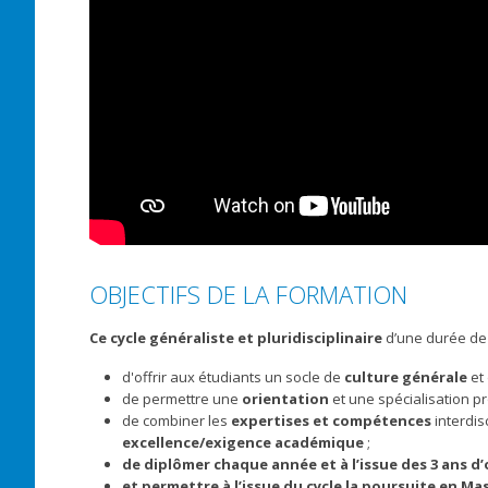
OBJECTIFS DE LA FORMATION
Ce cycle généraliste et pluridisciplinaire
d’une durée de 3
d'offrir aux étudiants un socle de
culture générale
et 
de permettre une
orientation
et une spécialisation pr
de combiner les
expertises et compétences
interdis
excellence/exigence académique
;
de diplômer chaque année et à l’issue des 3 ans d’
et permettre à l’issue du cycle la poursuite en Ma