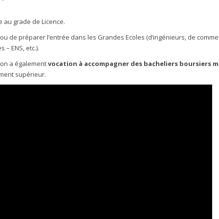
ne au grade de Licence.
s ou de préparer l’entrée dans les Grandes Ecoles (d’ingénieurs, de comme
 – ENS, etc.).
tion a également
vocation à accompagner des bacheliers boursiers m
ment supérieur.