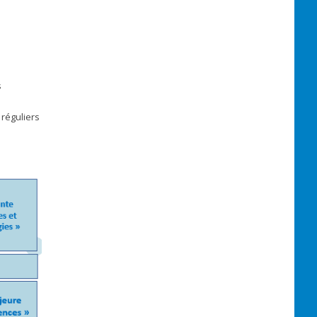
s
 réguliers