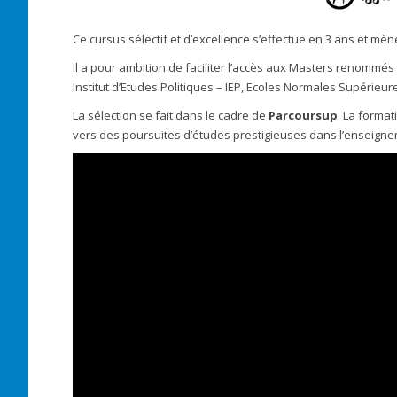
Ce cursus sélectif et d’excellence s’effectue en 3 ans et mè
Il a pour ambition de faciliter l’accès aux Masters renommé
Institut d’Etudes Politiques – IEP, Ecoles Normales Supérieures
La sélection se fait dans le cadre de
Parcoursup
. La forma
vers des poursuites d’études prestigieuses dans l’enseigne