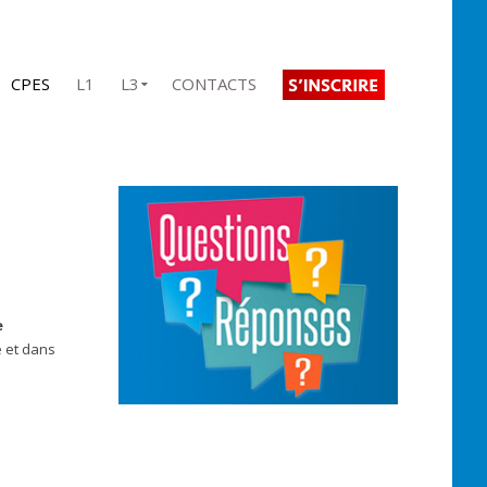
CPES
L1
L3
CONTACTS
e
e et dans