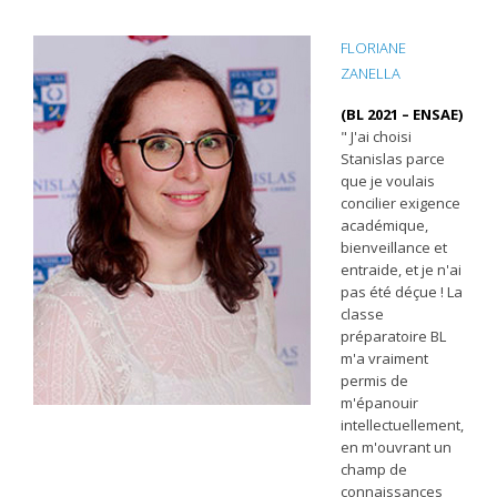
FLORIANE
ZANELLA
(BL 2021 – ENSAE)
" J'ai choisi
Stanislas parce
que je voulais
concilier exigence
académique,
bienveillance et
entraide, et je n'ai
pas été déçue ! La
classe
préparatoire BL
m'a vraiment
permis de
m'épanouir
intellectuellement,
en m'ouvrant un
champ de
connaissances