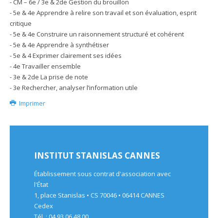
- CM – 6e / 3e & 2de Gestion du brouillon
- 5e & 4e Apprendre à relire son travail et son évaluation, esprit
critique
- 5e & 4e Construire un raisonnement structuré et cohérent
- 5e & 4e Apprendre à synthétiser
- 5e & 4 Exprimer clairement ses idées
- 4e Travailler ensemble
- 3e & 2de La prise de note
- 3e Rechercher, analyser l’information utile
Imprimer
INSTITUT STANISLAS CANNES
Établissement sous contrat d'association avec
l'État
1, place Stanislas • CS 70046 • 06414 CANNES
Cedex
Tél. : 04 93 06 48 00