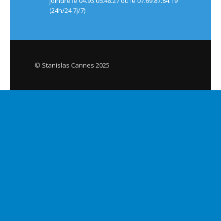
joindre le 04.93.06.48.27 ou le 07.69.87.84.19
(24h/24 7j/7)
© Stanislas Cannes 2025