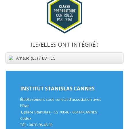
ILS/ELLES ONT INTÉGRÉ :
Arnaud (L3) / EDHEC
INSTITUT STANISLAS CANNES
Établissement sous contrat d'association avec
l'État
1, place Stanislas • CS 70046 • 06414 CANNES
Cedex
Tél. : 04 93 06 48 00