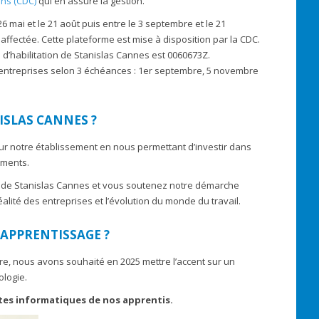
ns (CDC)
qui en assure la gestion.
 26 mai et le 21 août puis entre le 3 septembre et le 21
 affectée. Cette plateforme est mise à disposition par la CDC.
 d’habilitation de Stanislas Cannes est 0060673Z.
entreprises selon 3 échéances : 1er septembre, 5 novembre
ISLAS CANNES ?
ur notre établissement en nous permettant d’investir dans
ements.
é de Stanislas Cannes et vous soutenez notre démarche
lité des entreprises et l’évolution du monde du travail.
’APPRENTISSAGE ?
e, nous avons souhaité en 2025 mettre l’accent sur un
logie.
tes informatiques de nos apprentis.