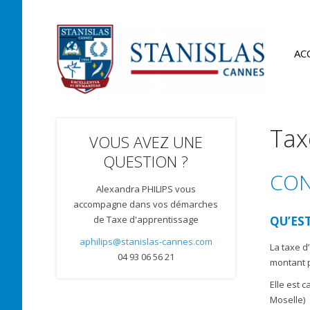
AC
Tax
VOUS AVEZ UNE
QUESTION ?
CON
Alexandra PHILIPS vous
accompagne dans vos démarches
de Taxe d'apprentissage
QU’EST
aphilips@stanislas-cannes.com
La taxe d
04 93 06 56 21
montant p
Elle est 
Moselle)