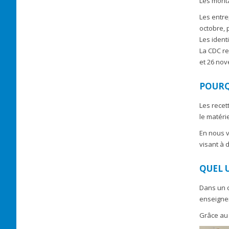
Les monta
Les entre
octobre, 
Les ident
La CDC re
et 26 nov
POURQ
Les recet
le matéri
En nous v
visant à 
QUEL 
Dans un c
enseignem
Grâce au 