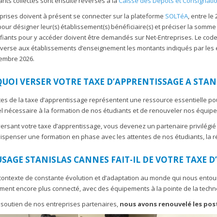
nts collectés sont ensuite reversés à la
Caisse des Dépôts et Consignatio
prises doivent à présent se connecter sur la plateforme
SOLTéA
, entre le
pour désigner leur(s) établissement(s) bénéficiaire(s) et préciser la somme
ifiants pour y accéder doivent être demandés sur Net-Entreprises. Le code
verse aux établissements d’enseignement les montants indiqués par les 
embre 2026.
UOI VERSER VOTRE TAXE D’APPRENTISSAGE A STAN
tes de la taxe d’apprentissage représentent une ressource essentielle po
el nécessaire à la formation de nos étudiants et de renouveler nos équip
ersant votre taxe d’apprentissage, vous devenez un partenaire privilégi
dispenser une formation en phase avec les attentes de nos étudiants, la réa
USAGE STANISLAS CANNES FAIT-IL DE VOTRE TAXE D
ontexte de constante évolution et d’adaptation au monde qui nous entour
ent encore plus connecté, avec des équipements à la pointe de la techno
soutien de nos entreprises partenaires,
nous avons renouvelé les pos