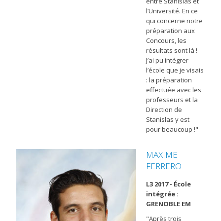
entre Stanislas et
l’Université. En ce
qui concerne notre
préparation aux
Concours, les
résultats sont là !
J’ai pu intégrer
l’école que je visais
: la préparation
effectuée avec les
professeurs et la
Direction de
Stanislas y est
pour beaucoup !"
MAXIME
FERRERO
L3 2017 - École
intégrée :
GRENOBLE EM
"Après trois