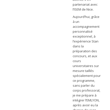
partenariat avec
l’ISEM de Nice.
Aujourd’hui, grâce
à un
accompagnement
personnalisé
exceptionnel, à
l’expérience Stan
dans la
préparation des
concours, et aux
cours
universitaires sur
mesure taillés
spécialement pour
ce programme,
sans parler du
corps professoral,
je me prépare à
intégrer l’EMLYON,
après avoir eu la
chance de vivre