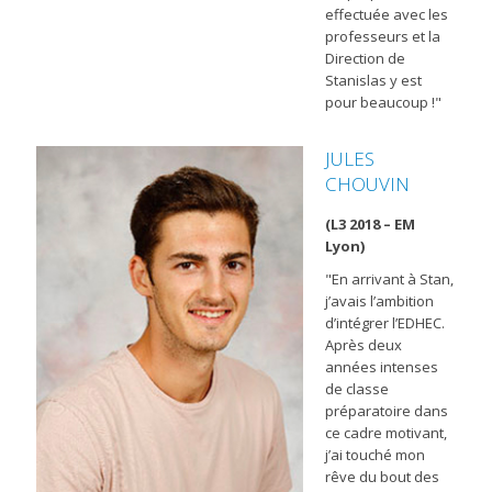
effectuée avec les
professeurs et la
Direction de
Stanislas y est
pour beaucoup !"
JULES
CHOUVIN
(L3 2018 – EM
Lyon)
"En arrivant à Stan,
j’avais l’ambition
d’intégrer l’EDHEC.
Après deux
années intenses
de classe
préparatoire dans
ce cadre motivant,
j’ai touché mon
rêve du bout des