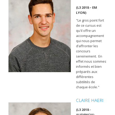
(L3 2018 – EM
LYON)
"Le gros point fort
de ce cursus est
qu'il offre un
accompagnement
qui nous permet
d’affronter les
concours
sereinement. En
effet nous sommes
informés et bien
préparés aux
différentes
subtilités de
chaque école."
CLAIRE HAERI
(L3 2018 -
AUDENCIA)