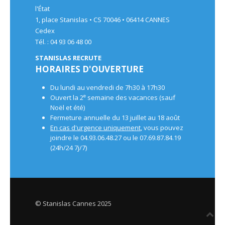
l'État
1, place Stanislas • CS 70046 • 06414 CANNES
Cedex
Tél. : 04 93 06 48 00
STANISLAS RECRUTE
HORAIRES D'OUVERTURE
Du lundi au vendredi de 7h30 à 17h30
e
Ouvert la 2
semaine des vacances (sauf
Noël et été)
Fermeture annuelle du 13 juillet au 18 août
En cas d'urgence uniquement
, vous pouvez
joindre le 04.93.06.48.27 ou le 07.69.87.84.19
(24h/24 7j/7)
© Stanislas Cannes 2025