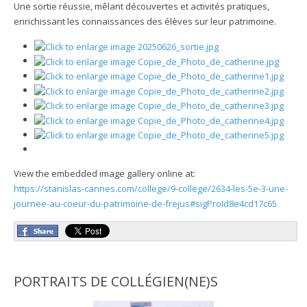
Une sortie réussie, mêlant découvertes et activités pratiques,
enrichissant les connaissances des élèves sur leur patrimoine.
View the embedded image gallery online at:
https://stanislas-cannes.com/college/9-college/2634-les-5e-3-une-
journee-au-coeur-du-patrimoine-de-frejus#sigProId8e4cd17c65
PORTRAITS DE COLLÉGIEN(NE)S