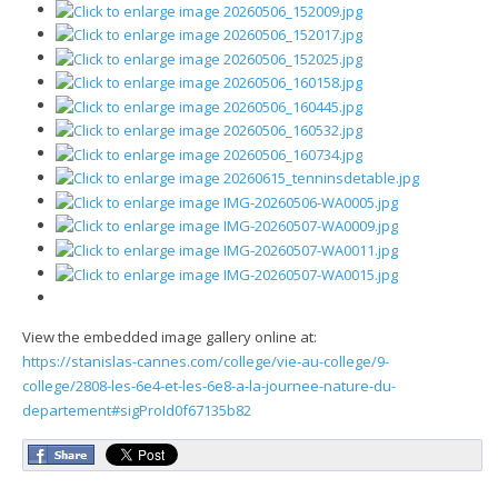
View the embedded image gallery online at:
https://stanislas-cannes.com/college/vie-au-college/9-
college/2808-les-6e4-et-les-6e8-a-la-journee-nature-du-
departement#sigProId0f67135b82