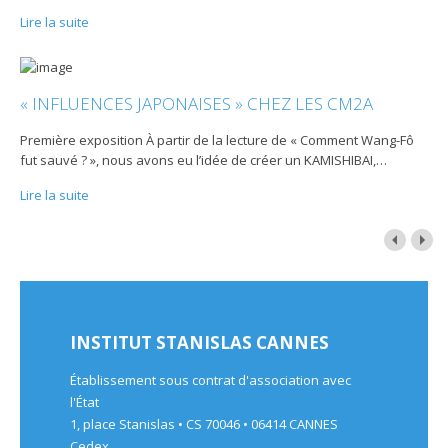
Lire la suite
« INFLUENCES JAPONAISES » CHEZ LES CM2A
Première exposition À partir de la lecture de « Comment Wang-Fô
fut sauvé ? », nous avons eu l’idée de créer un KAMISHIBAI,
…
Lire la suite
INSTITUT STANISLAS CANNES
Établissement sous contrat d'association avec
l'État
1, place Stanislas • CS 70046 • 06414 CANNES
Cedex