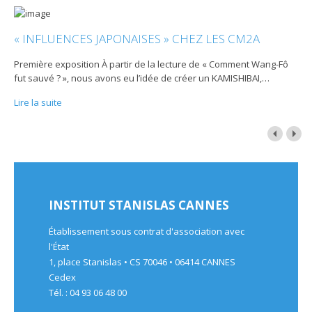
« INFLUENCES JAPONAISES » CHEZ LES CM2A
Première exposition À partir de la lecture de « Comment Wang-Fô
fut sauvé ? », nous avons eu l’idée de créer un KAMISHIBAI,
…
Lire la suite
INSTITUT STANISLAS CANNES
Établissement sous contrat d'association avec
l'État
1, place Stanislas • CS 70046 • 06414 CANNES
Cedex
Tél. : 04 93 06 48 00