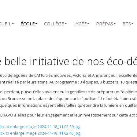
CUEIL
ÉCOLE
COLLÈGE
LYCÉE
PRÉPAS
BTS
 belle initiative de nos éco-
éco déléguées de CM1C très motivées, Victoria et Anna, ont eu l'excellente
nt réalisé par leurs soins. Au programme : 3 équipes, 3 buzzers, 10 quest
el perdant, puisqu'elles avaient eu la gentillesse de préparer un "diplô
t ou Bronze selon la place de l'équipe sur le "podium". Le but était bien s
quelques informations essentielles telles qu'éteindre la lumière en quittan
BRAVO à elles pour leur engagement et leur investissement sur cette actio