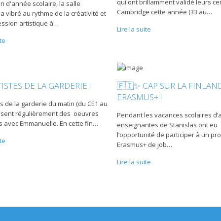
qui ont brillamment validé leurs cer
in d'année scolaire, la salle
Cambridge cette année (33 au
…
a vibré au rythme de la créativité et
ession artistique à
…
Lire la suite
ite
TISTES DE LA GARDERIE !
🇫🇮✨ CAP SUR LA FINLAN
ERASMUS+ !
s de la garderie du matin (du CE1 au
isent régulièrement des oeuvres
Pendant les vacances scolaires d’a
es avec Emmanuelle. En cette fin
…
enseignantes de Stanislas ont eu
l’opportunité de participer à un 
ite
Erasmus+ de job
…
Lire la suite