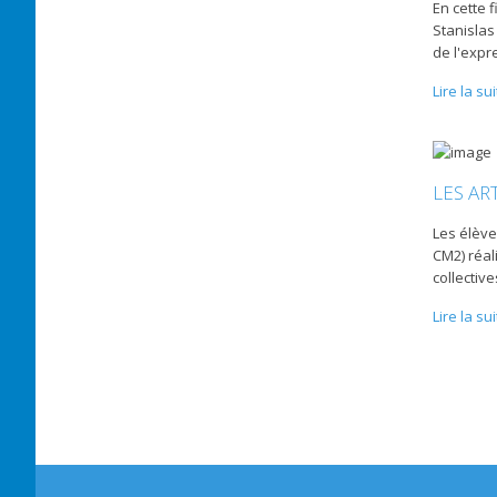
En cette f
Stanislas 
de l'expr
Lire la su
LES AR
Les élève
CM2) réal
collectiv
Lire la su