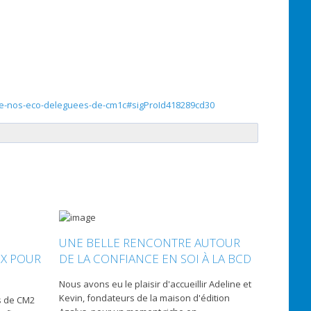
ve-de-nos-eco-deleguees-de-cm1c#sigProId418289cd30
UNE BELLE RENCONTRE AUTOUR
UX POUR
DE LA CONFIANCE EN SOI À LA BCD
Nous avons eu le plaisir d'accueillir Adeline et
Kevin, fondateurs de la maison d'édition
s de CM2