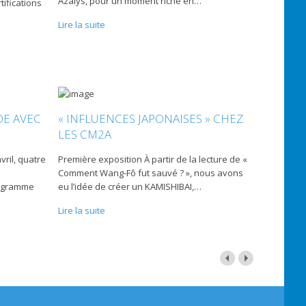
Azalys, pour un moment riche en
…
tifications
Lire la suite
DE AVEC
« INFLUENCES JAPONAISES » CHEZ
LES CM2A
vril, quatre
Première exposition À partir de la lecture de «
Comment Wang-Fô fut sauvé ? », nous avons
programme
eu l’idée de créer un KAMISHIBAI,
…
Lire la suite