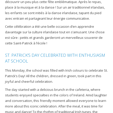
découvrir un peu plus cette fête emblématique. Après le repas,
place à la musique et à la danse ! Sur un air traditionnel irlandais,
les enfants se sont initiés à la danse irlandaise, tapant du pied
avec entrain et partageant leur énergie communicative.
Cette célébration a été une belle occasion d’en apprendre
davantage sur la culture irlandaise tout en s’amusant. Une chose
est sûre : petits et grands garderont un merveilleux souvenir de
cette Saint-Patrick à l’école !
ST. PATRICK’S DAY CELEBRATED WITH ENTHUSIASM
AT SCHOOL
This Monday, the school was filled with Irish colours to celebrate St.
Patrick’s Day! All the children, dressed in green, took part in this
joyful and cheerful celebration.
The day started with a delicious brunch in the cafeteria, where
students enjoyed specialties in the colors of Ireland. Amid laughter
and conversation, this friendly moment allowed everyone to learn
more about this iconic celebration. After the meal, it was time for
music and dance! To the rhythm of traditional Irish tunes, the