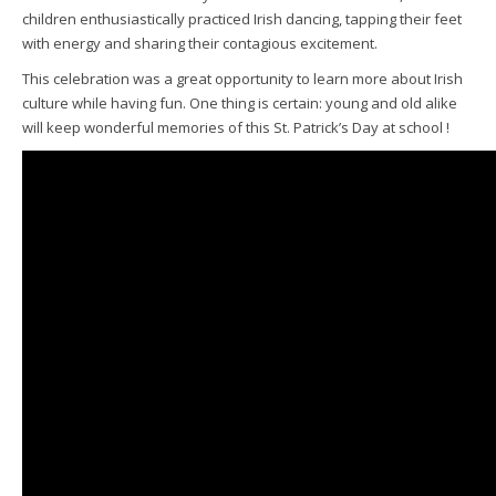
children enthusiastically practiced Irish dancing, tapping their feet
with energy and sharing their contagious excitement.
This celebration was a great opportunity to learn more about Irish
culture while having fun. One thing is certain: young and old alike
will keep wonderful memories of this St. Patrick’s Day at school !