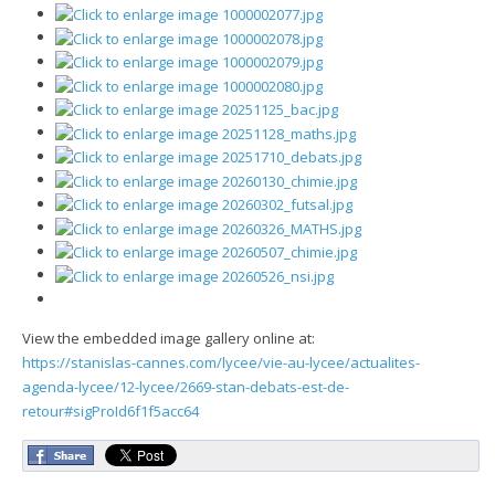
View the embedded image gallery online at:
https://stanislas-cannes.com/lycee/vie-au-lycee/actualites-
agenda-lycee/12-lycee/2669-stan-debats-est-de-
retour#sigProId6f1f5acc64