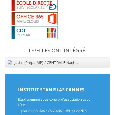
ILS/ELLES ONT INTÉGRÉ :
Justin (Prépa MP) / CENTRALE Nantes
INSTITUT STANISLAS CANNES
Établissement sous contrat d'association avec
l'État
1, place Stanislas • CS 70046 • 06414 CANNES