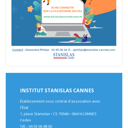
INSTITUT STANISLAS CANNES
Établissement sous contrat d'association avec
l'État
1, place Stanislas • CS 70046 • 06414 CANNES
Cedex
Tél. : 04 93 06 48 00