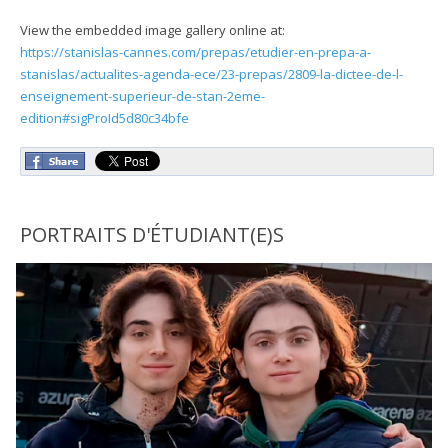
View the embedded image gallery online at:
https://stanislas-cannes.com/prepas/etudier-en-prepa-a-
stanislas/actualites-agenda-ece/23-prepas/2809-la-dictee-de-l-
enseignement-superieur-de-stan-2eme-
edition#sigProId5d80c34bfe
PORTRAITS D'ÉTUDIANT(E)S