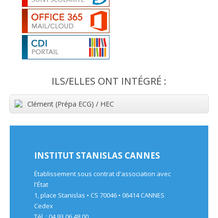
ILS/ELLES ONT INTÉGRÉ :
Clément (Prépa ECG) / HEC
INSTITUT STANISLAS CANNES
Établissement sous contrat d'association avec
l'État
1, place Stanislas • CS 70046 • 06414 CANNES
Cedex
Tél. : 04 93 06 48 00